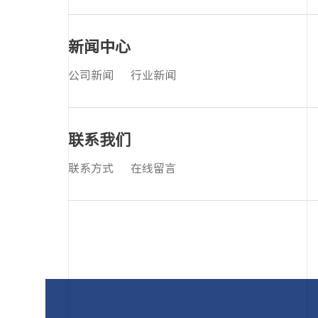
新闻中心
公司新闻
行业新闻
联系我们
联系方式
在线留言