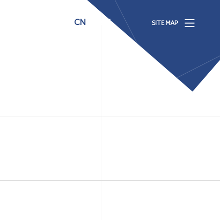
我们
CN
EN
SITE MAP