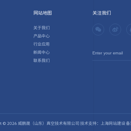
网站地图
关注我们
关于我们
产品中心
行业应用
新闻中心
联系我们
ht ©
2026 威鹏晟（山东）真空技术有限公司 技术支持：
上海网站建设
备