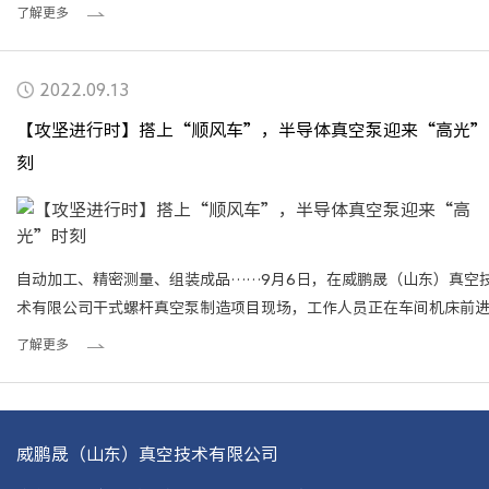
务，为此我公司专门成立“威鹏晟（江苏）真空设备有限公司”
了解更多
2022.09.13
【攻坚进行时】搭上“顺风车”，半导体真空泵迎来“高光”
刻
自动加工、精密测量、组装成品……9月6日，在威鹏晟（山东）真空
术有限公司干式螺杆真空泵制造项目现场，工作人员正在车间机床前
真空泵零部件加工，经过加工后的零件将会被送到下个车间进行真空
了解更多
后续组装。干式螺杆真空泵制造项目是临港区重点建设项目，由韩国VP
株式会社投资建设，主要从事光伏、平板显示器、半导体产业用干式
泵的研发、生产和销售。项目全部达产后，每年可生产真空泵3000台
年可实现产值
威鹏晟（山东）真空技术有限公司