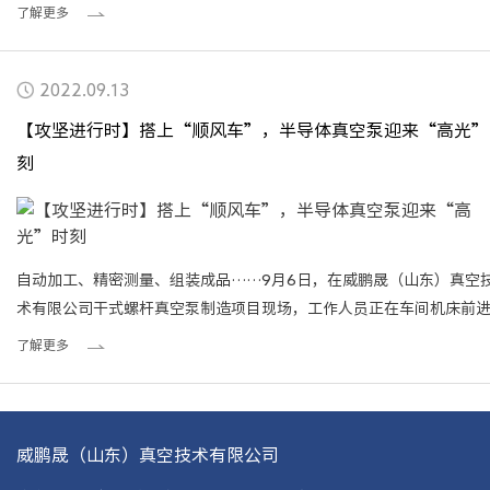
务，为此我公司专门成立“威鹏晟（江苏）真空设备有限公司”
了解更多
2022.09.13
【攻坚进行时】搭上“顺风车”，半导体真空泵迎来“高光”
刻
自动加工、精密测量、组装成品……9月6日，在威鹏晟（山东）真空
术有限公司干式螺杆真空泵制造项目现场，工作人员正在车间机床前
真空泵零部件加工，经过加工后的零件将会被送到下个车间进行真空
了解更多
后续组装。干式螺杆真空泵制造项目是临港区重点建设项目，由韩国VP
株式会社投资建设，主要从事光伏、平板显示器、半导体产业用干式
泵的研发、生产和销售。项目全部达产后，每年可生产真空泵3000台
年可实现产值
威鹏晟（山东）真空技术有限公司